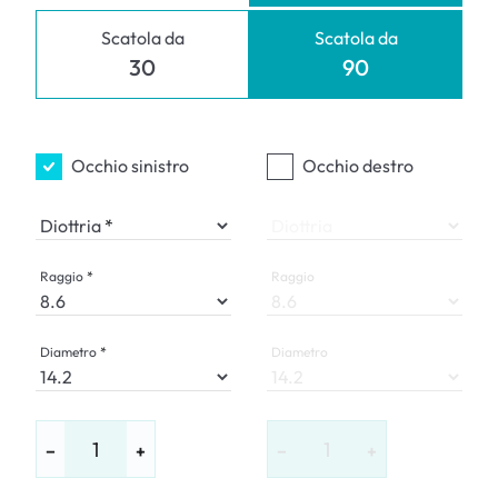
Scatola da
Scatola da
30
90
Occhio sinistro
Occhio destro
Diottria
Diottria
Raggio
Raggio
Diametro
Diametro
−
+
−
+