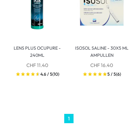
LENS PLUS OCUPURE -
ISOSOL SALINE - 30X5 ML
240ML
AMPULLEN
CHF 11.40
CHF 16.40
4.6 / 5
(10)
5 / 5
(6)
1