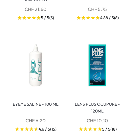
CHF 21.60
CHF 5.75
5 / 5
(5)
4.88 / 5
(8)
EYEYE SALINE - 100 ML
LENS PLUS OCUPURE -
120ML
CHF 6.20
CHF 10.10
4.6 / 5
(15)
5 / 5
(18)