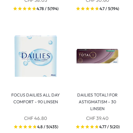
CHF 38.05
CHF 30.60
4.78 / 5
(194)
4.7 / 5
(194)
FOCUS DAILIES ALL DAY
DAILIES TOTAL1 FOR
COMFORT - 90 LINSEN
ASTIGMATISM - 30
LINSEN
CHF 46.80
CHF 39.40
4.8 / 5
(435)
4.77 / 5
(20)