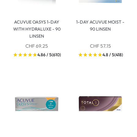
ACUVUE OASYS 1-DAY
1-DAY ACUVUE MOIST -
WITH HYDRALUXE - 90
90 LINSEN
LINSEN
CHF 69.25
CHF 57.15
4.86 / 5
(610)
4.8 / 5
(418)