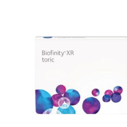
Dailies
ReNu
% SA
Precision
Futuro
Biofinity
Avizor
PureVision
Acuacare
Air Optix
Clariti
Proclear
Total
SofLens
Fusion
Freshlook
Dispo
Biomedics