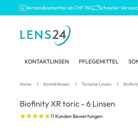
Versandkostenfrei ab CHF 150
Schneller Versan
KONTAKTLINSEN
PFLEGEMITTEL
SO
MARKEN
MARKEN
KATEGORIE
TOP
Home
Kontaktlinsen
Torische Linsen
Biofinit
Acuvue
Eversee
Sphärische Linsen
Ray
Biofinity XR toric - 6 Linsen
Ultra
AOSEPT
Torische Linsen
Mont
11 Kunden Bewertungen
Biotrue
Opti-Free
Multifokale Linsen
Oakl
MyDay
Contopharma
Kind