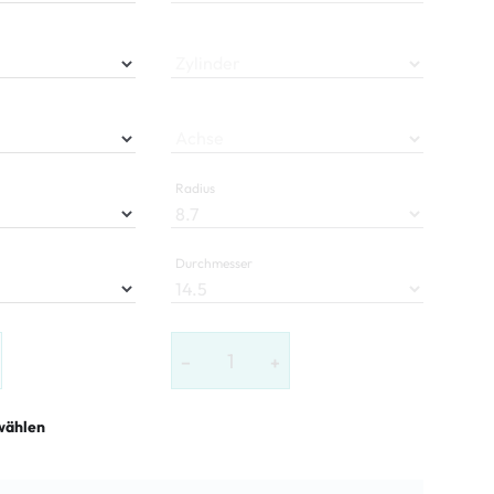
Zylinder
Achse
Radius
Durchmesser
−
+
wählen