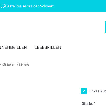
d
Beste Preise aus der Schweiz
NNENBRILLEN
LESEBRILLEN
 MARKEN
KATEGORIEN
TRAGEDAUER
ZUBEHÖR
y XR toric - 6 Linsen
-Ban
Lösungen für Kontaktlinsen
Tageslinsen
Linsenbehälter
ana Eyewear
Kochsalzlösungen
Wochenlinsen
Pinzetten und weiteres Z
ey
Augentropfen und Augenpflege
Monatslinsen
Linkes Au
er Sonnenbrillen
% SALE %
Stärke