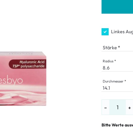
LE %
Linkes Au
Stärke
Radius
Durchmesser
−
+
Bitte Werte aus