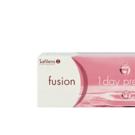
Dailies
ReNu
% SA
Precision
Futuro
Biofinity
Avizor
PureVision
Acuacare
Air Optix
Clariti
Proclear
Total
SofLens
Fusion
Freshlook
Dispo
Biomedics