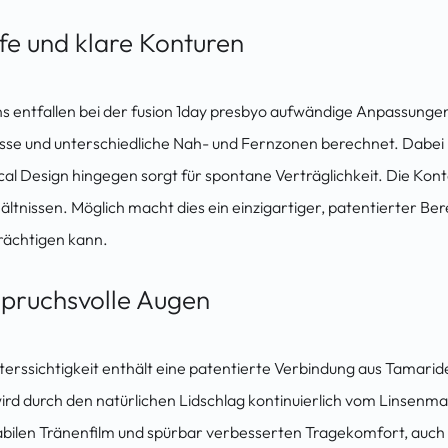
fe und klare Konturen
s entfallen bei der fusion 1day presbyo aufwändige Anpassunge
se und unterschiedliche Nah- und Fernzonen berechnet. Dabei 
esign hingegen sorgt für spontane Verträglichkeit. Die Kontaktl
ltnissen. Möglich macht dies ein einzigartiger, patentierter Bere
trächtigen kann.
spruchsvolle Augen
lterssichtigkeit enthält eine patentierte Verbindung aus Tamari
ird durch den natürlichen Lidschlag kontinuierlich vom Linsenm
stabilen Tränenfilm und spürbar verbesserten Tragekomfort, auc