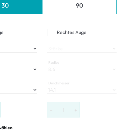
30
90
ge
Rechtes Auge
Stärke
Radius
Durchmesser
−
+
wählen