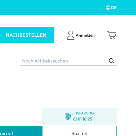
DE
NACHBESTELLEN
Anmelden
ubehör
EINSPARUNG
CHF 18.95
ox mit
Box mit