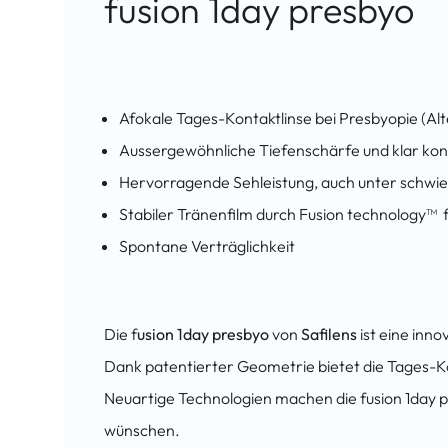
fusion 1day presbyo
Afokale Tages-Kontaktlinse bei Presbyopie (Alte
Aussergewöhnliche Tiefenschärfe und klar kon
Hervorragende Sehleistung, auch unter schwi
Stabiler Tränenfilm durch Fusion technology™
Spontane Verträglichkeit
Die f
usion 1day presbyo
von
Safilens
ist eine inno
Dank patentierter Geometrie bietet die Tages-Kont
Neuartige Technologien machen die fusion 1day pr
wünschen.