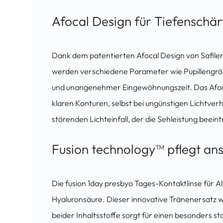
Afocal Design für Tiefenschär
Dank dem patentierten Afocal Design von Safilen
werden verschiedene Parameter wie Pupillengrös
und unangenehmer Eingewöhnungszeit. Das Afocal D
klaren Konturen, selbst bei ungünstigen Lichtverhä
störenden Lichteinfall, der die Sehleistung beein
Fusion technology™ pflegt an
Die fusion 1day presbyo Tages-Kontaktlinse für A
Hyaluronsäure. Dieser innovative Tränenersatz w
beider Inhaltsstoffe sorgt für einen besonders 