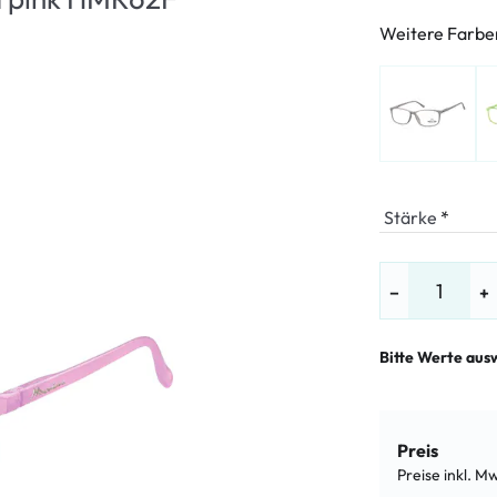
LE %
Weitere Farbe
Stärke
−
+
Bitte Werte aus
Preis
Preise inkl. M