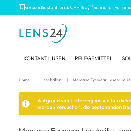
Versandkostenfrei ab CHF 150
Schneller Versan
KONTAKTLINSEN
PFLEGEMITTEL
SO
MARKEN
MARKEN
KATEGORIE
TOP
Home
Lesebrillen
Montana Eyewear Lesebrille J
Acuvue
Eversee
Sphärische Linsen
Ray
Aufgrund von Lieferengpässen bei dies
Ultra
AOSEPT
Torische Linsen
Mont
werden versuchen, die bestehenden Beste
Biotrue
Opti-Free
Multifokale Linsen
Oakl
MyDay
Contopharma
Kind
Montana Eyewear Lesebrille Jav