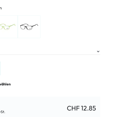
n
wählen
CHF 12.85
wSt.