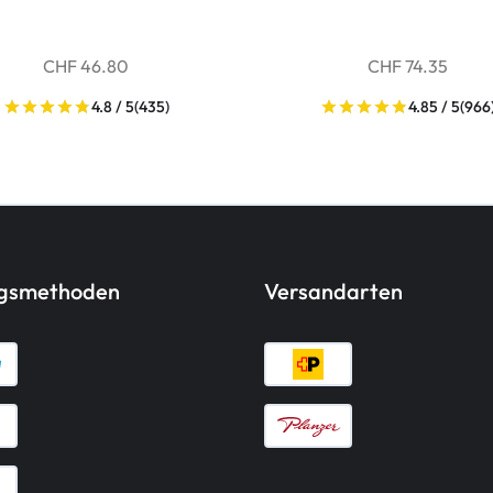
CHF 46.80
CHF 74.35
4.8 / 5
(435)
4.85 / 5
(966
ngsmethoden
Versandarten