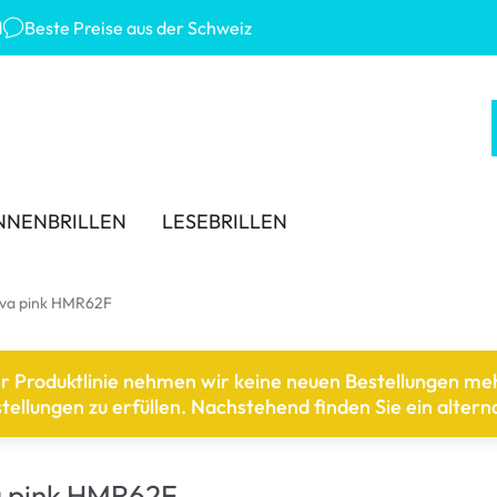
d
Beste Preise aus der Schweiz
NNENBRILLEN
LESEBRILLEN
 MARKEN
KATEGORIEN
TRAGEDAUER
ZUBEHÖR
ava pink HMR62F
-Ban
Lösungen für Kontaktlinsen
Tageslinsen
Linsenbehälter
er Produktlinie nehmen wir keine neuen Bestellungen m
ana Eyewear
Kochsalzlösungen
Wochenlinsen
Pinzetten und weiteres Z
llungen zu erfüllen. Nachstehend finden Sie ein alterna
ey
Augentropfen und Augenpflege
Monatslinsen
er Sonnenbrillen
% SALE %
a pink HMR62F