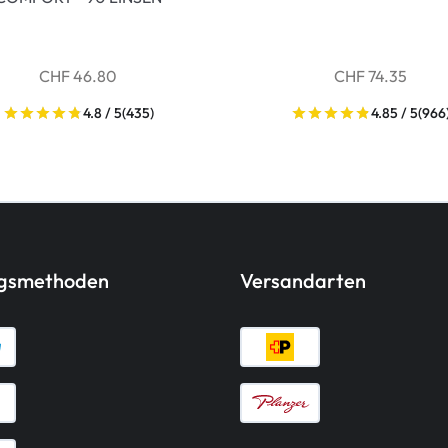
CHF 46.80
CHF 74.35
4.8 / 5
(435)
4.85 / 5
(966
ngsmethoden
Versandarten