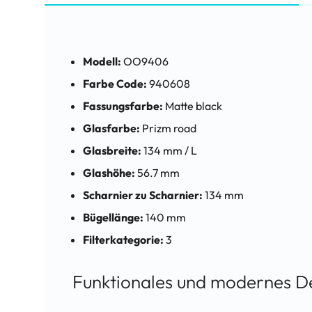
Modell:
OO9406
Farbe Code:
940608
Fassungsfarbe:
Matte black
Glasfarbe:
Prizm road
Glasbreite:
134 mm / L
Glashöhe:
56.7 mm
Scharnier zu Scharnier:
134 mm
Bügellänge:
140 mm
Filterkategorie:
3
Funktionales und modernes D