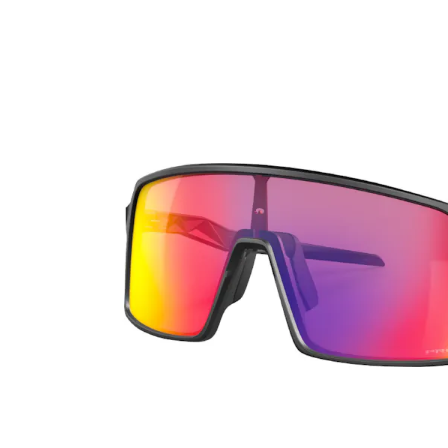
Dailies
ReNu
% SA
Precision
Futuro
Biofinity
Avizor
PureVision
Acuacare
Air Optix
Clariti
Proclear
Total
SofLens
Fusion
Freshlook
Dispo
Biomedics