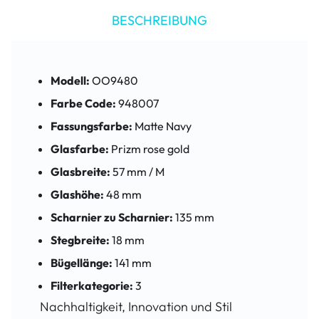
BESCHREIBUNG
Modell:
OO9480
Farbe Code:
948007
Fassungsfarbe:
Matte Navy
Glasfarbe:
Prizm rose gold
Glasbreite:
57 mm / M
Glashöhe:
48 mm
Scharnier zu Scharnier:
135 mm
Stegbreite:
18 mm
Bügellänge:
141 mm
Filterkategorie:
3
Nachhaltigkeit, Innovation und Stil