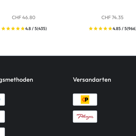
CHF 46.80
CHF 74.35
4.8 / 5
(435)
4.85 / 5
(966
ngsmethoden
Versandarten