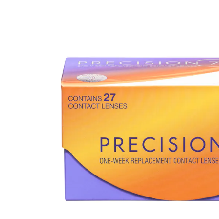
Dailies
ReNu
% SA
Precision
Futuro
Biofinity
Avizor
PureVision
Acuacare
Air Optix
Clariti
Proclear
Total
SofLens
Fusion
Freshlook
Dispo
Biomedics