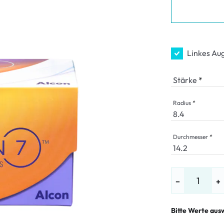
LE %
Linkes Au
Stärke
Radius
Durchmesser
−
+
Bitte Werte aus