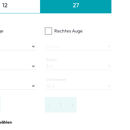
12
27
ge
Rechtes Auge
Stärke
Radius
Durchmesser
−
+
wählen