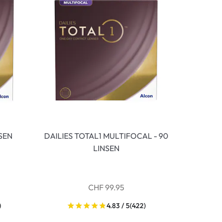
NSEN
DAILIES TOTAL1 MULTIFOCAL - 90
LINSEN
CHF 99.95
)
4.83 / 5
(422)