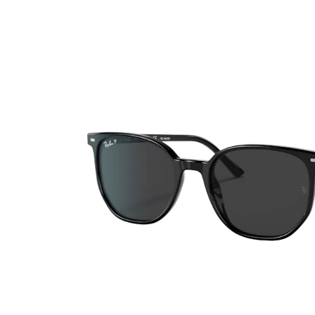
Dailies
ReNu
% SA
Precision
Futuro
Biofinity
Avizor
PureVision
Acuacare
Air Optix
Clariti
Proclear
Total
SofLens
Fusion
Freshlook
Dispo
Biomedics