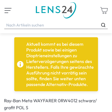
Aktuell kommt es bei diesem
Produkt sowie bei einigen
Dioptrieneinstellungen zu
Lieferverzögerungen seitens des
Herstellers. Falls Ihre gewünschte
Ausführung nicht vorrätig sein
sollte, finden Sie weiter unten
passende Alternativ-Produkte.
Ray-Ban Meta WAYFARER 0RW4012 schwarz/
grafit POL S