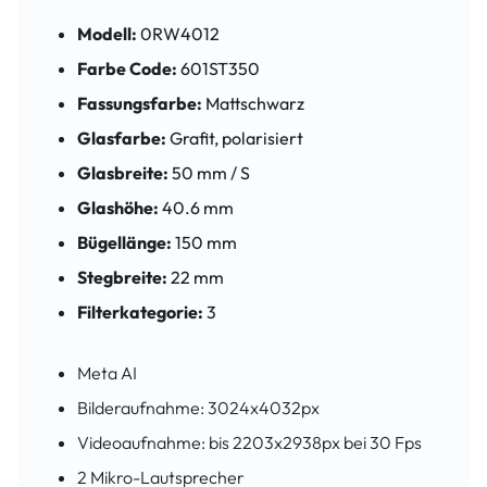
Modell:
0RW4012
Farbe Code:
601ST350
Fassungsfarbe:
Mattschwarz
Glasfarbe:
Grafit, polarisiert
Glasbreite:
50 mm / S
Glashöhe:
40.6 mm
Bügellänge:
150 mm
Stegbreite:
22 mm
Filterkategorie:
3
Meta AI
Bilderaufnahme: 3024x4032px
Videoaufnahme: bis 2203x2938px bei 30 Fps
2 Mikro-Lautsprecher