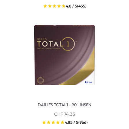
4.8 / 5
(435)
DAILIES TOTAL1 - 90 LINSEN
CHF 74.35
4.85 / 5
(966)