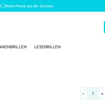
d
Beste Preise aus der Schweiz
NNENBRILLEN
LESEBRILLEN
 MARKEN
KATEGORIEN
TRAGEDAUER
ZUBEHÖR
-Ban
Lösungen für Kontaktlinsen
Tageslinsen
Linsenbehälter
ana Eyewear
Kochsalzlösungen
Wochenlinsen
Pinzetten und weiteres Z
ey
Augentropfen und Augenpflege
Monatslinsen
−
+
er Sonnenbrillen
% SALE %