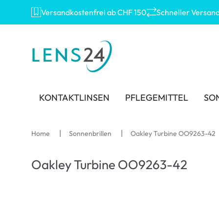
Versandkostenfrei ab CHF 150
Schneller Versan
KONTAKTLINSEN
PFLEGEMITTEL
SO
MARKEN
MARKEN
KATEGORIE
TOP
Home
Sonnenbrillen
Oakley Turbine OO9263-42
Acuvue
Eversee
Sphärische Linsen
Ray
Oakley Turbine OO9263-42
Ultra
AOSEPT
Torische Linsen
Mont
Biotrue
Opti-Free
Multifokale Linsen
Oakl
MyDay
Contopharma
Kind