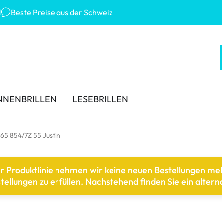
d
Beste Preise aus der Schweiz
NNENBRILLEN
LESEBRILLEN
 MARKEN
KATEGORIEN
TRAGEDAUER
ZUBEHÖR
65 854/7Z 55 Justin
-Ban
Lösungen für Kontaktlinsen
Tageslinsen
Linsenbehälter
er Produktlinie nehmen wir keine neuen Bestellungen m
ana Eyewear
Kochsalzlösungen
Wochenlinsen
Pinzetten und weiteres Z
llungen zu erfüllen. Nachstehend finden Sie ein alterna
ey
Augentropfen und Augenpflege
Monatslinsen
er Sonnenbrillen
% SALE %