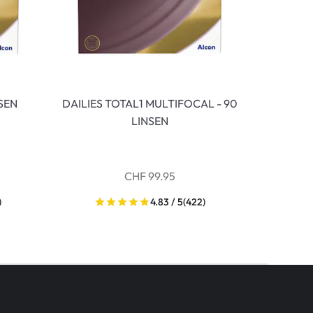
NSEN
DAILIES TOTAL1 MULTIFOCAL - 90
LINSEN
CHF 99.95
)
4.83 / 5
(422)