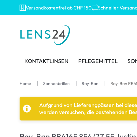
Versandkostenfrei ab CHF 150
Schneller Versan
KONTAKTLINSEN
PFLEGEMITTEL
SO
MARKEN
MARKEN
KATEGORIE
TOP
Home
Sonnenbrillen
Ray-Ban
Ray-Ban RB41
Acuvue
Eversee
Sphärische Linsen
Ray
Aufgrund von Lieferengpässen bei dies
Ultra
AOSEPT
Torische Linsen
Mont
werden versuchen, die bestehenden Beste
Biotrue
Opti-Free
Multifokale Linsen
Oakl
MyDay
Contopharma
Kind
Ray-Ban RB4165 854/7Z 55 Justin