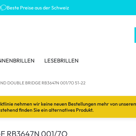
d
Beste Preise aus der Schweiz
NNENBRILLEN
LESEBRILLEN
 MARKEN
KATEGORIEN
TRAGEDAUER
ZUBEHÖR
ND DOUBLE BRIDGE RB3647N 001/7O 51-22
-Ban
Lösungen für Kontaktlinsen
Tageslinsen
Linsenbehälter
uktlinie nehmen wir keine neuen Bestellungen mehr von unsere
ana Eyewear
Kochsalzlösungen
Wochenlinsen
Pinzetten und weiteres Z
stehend finden Sie ein alternatives Produkt.
ey
Augentropfen und Augenpflege
Monatslinsen
er Sonnenbrillen
% SALE %
E RB3647N 001/7O