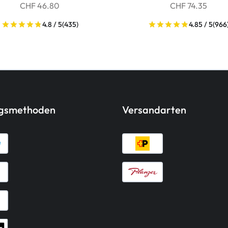
CHF 46.80
CHF 74.35
4.8 / 5
(435)
4.85 / 5
(966
ngsmethoden
Versandarten