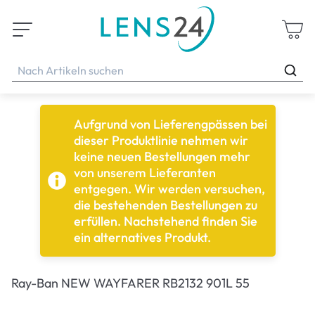
Aufgrund von Lieferengpässen bei
dieser Produktlinie nehmen wir
keine neuen Bestellungen mehr
von unserem Lieferanten
entgegen. Wir werden versuchen,
die bestehenden Bestellungen zu
erfüllen. Nachstehend finden Sie
ein alternatives Produkt.
Ray-Ban NEW WAYFARER RB2132 901L 55